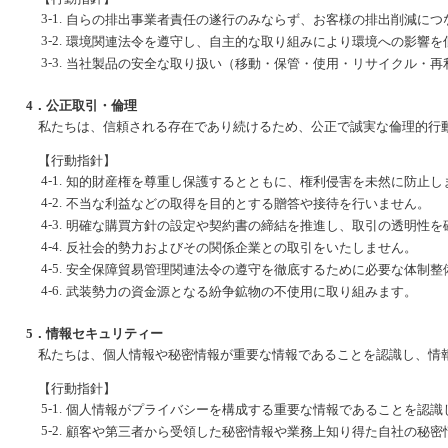
3-1.
自らの排出事業者責任の遂行のみならず、お客様の排出削減につ
3-2.
環境関連法令を遵守し、自主的な取り組みにより環境への影響を
3-3.
当社製品の安全な取り扱い（移動・保管・使用・リサイクル・再
4．公正取引・倫理
私たちは、信頼される存在であり続けるため、公正で誠実な倫理的行
【行動指針】
4-1.
知的財産権を尊重し保護するとともに、権利侵害を未然に防止し
4-2.
不当な利益などの取得を目的とする贈答や接待を行いません。
4-3.
明確な購買方針の設定や契約書の締結を推進し、取引の透明性を
4-4.
反社会的勢力およびその関係企業との取引をいたしません。
4-5.
安全保障貿易管理関連法令の遵守を徹底するために必要な体制整
4-6.
武装勢力の資金源となる紛争鉱物の不使用に取り組みます。
5．情報セキュリティー
私たちは、個人情報や秘密情報が重要な情報であることを認識し、情
【行動指針】
5-1.
個人情報がプライバシーを構成する重要な情報であることを認識
5-2.
顧客や第三者から受領した秘密情報や業務上知り得た自社の秘密