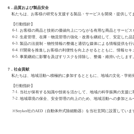
6．品質および製品安全
私たちは、お客様の研究を支援する製品・サービスを開発・提供して
【行動指針】
6-1.
お客様の商品と技術の価値向上につながる有用な商品とサービス
6-2.
生産管理、在庫・物流管理の強化・改善を継続して、安定した品
6-3.
製品の法規制・物性情報の整備と適切な媒体による情報提供を行
6-4.
IT開発を推進しお客様の利便性を向上させるとともに、情報セキ
6-5.
事業継続に影響を及ぼすリスクを排除し、整備・維持いたします
7．社会貢献
私たちは、地域活動へ積極的に参加するとともに、地域の文化・学術
【行動指針】
7-1.
当社が保有する知識や技術を活かして、地域の科学振興の支援に
7-2.
地域環境の保全、安全管理の向上のため、地域活動への参加とル
※Stryker社のAED（自動体外式除細動器）を当社玄関に設置していま