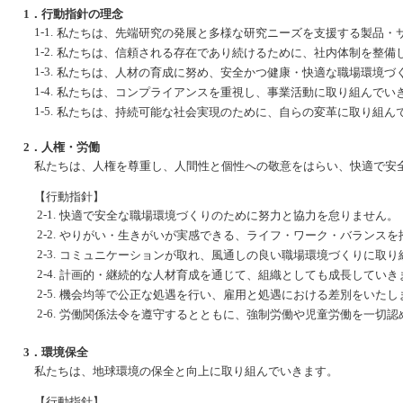
1．行動指針の理念
1-1.
私たちは、先端研究の発展と多様な研究ニーズを支援する製品・
1-2.
私たちは、信頼される存在であり続けるために、社内体制を整備
1-3.
私たちは、人材の育成に努め、安全かつ健康・快適な職場環境づ
1-4.
私たちは、コンプライアンスを重視し、事業活動に取り組んでい
1-5.
私たちは、持続可能な社会実現のために、自らの変革に取り組ん
2．人権・労働
私たちは、人権を尊重し、人間性と個性への敬意をはらい、快適で安
【行動指針】
2-1.
快適で安全な職場環境づくりのために努力と協力を怠りません。
2-2.
やりがい・生きがいが実感できる、ライフ・ワーク・バランスを
2-3.
コミュニケーションが取れ、風通しの良い職場環境づくりに取り
2-4.
計画的・継続的な人材育成を通じて、組織としても成長していき
2-5.
機会均等で公正な処遇を行い、雇用と処遇における差別をいたし
2-6.
労働関係法令を遵守するとともに、強制労働や児童労働を一切認
3．環境保全
私たちは、地球環境の保全と向上に取り組んでいきます。
【行動指針】