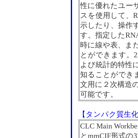
性に優れたユー
スを使用して、R
示したり、操作
す。指定したRN
時に線や表、ま
とができます。
よび統計的特性
知ることができ
文用に２次構造
可能です。
【タンパク質生
CLC Main Wor
とmmCIF形式