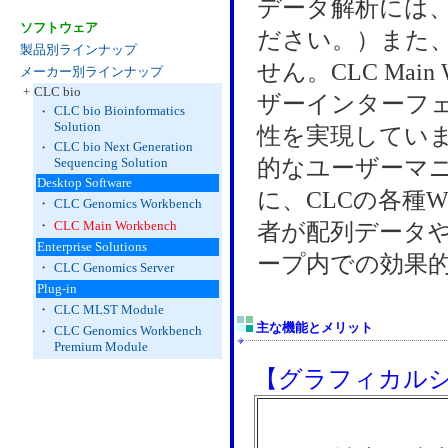
データ解析には、CLC
ソフトウェア
ださい。）また
製品別ラインナップ
せん。CLC Mai
メーカー別ラインナップ
+
CLC bio
ザーインターフ
CLC bio Bioinformatics
・
Solution
性を実現してい
CLC bio Next Generation
・
Sequencing Solution
的なユーザーマ
Desktop Software
に、CLCの各種W
・
CLC Genomics Workbench
・
CLC Main Workbench
者が配列データ
Enterprise Solutions
ープ内での効果
・
CLC Genomics Server
Plug-in
・
CLC MLST Module
主な機能とメリット
CLC Genomics Workbench
・
Premium Module
【グラフィカル