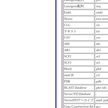
Lasergene配列
.seq
Embl
.embl
Nexus
.nxs/.nex
CLC
.clc
テキスト
.txt
CSV
.csv
ABI
.abi
AB1
.ab1
SCF2
.scf
SCF3
.scf
Phred
.phd
mmCIF
.cif
PDB
.pdb
BLAST Databese
.phr/.nhr
Vector NTI Database
-
VectorNTIアーカイブ
.ma4/.pa4
Gene Construction Kit
.gcc