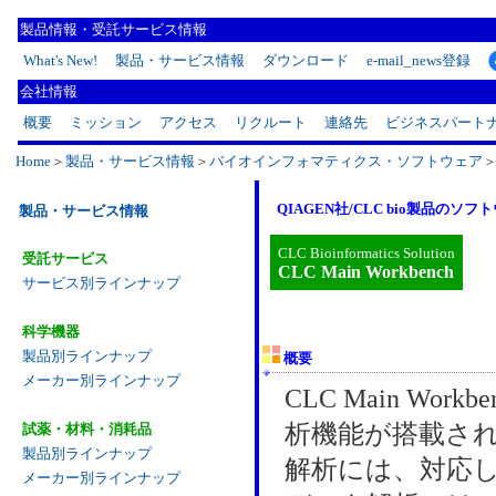
製品情報・受託サービス情報
What's New!
製品・サービス情報
ダウンロード
e-mail_news登録
会社情報
概要
ミッション
アクセス
リクルート
連絡先
ビジネスパート
Home
＞
製品・サービス情報
＞
バイオインフォマティクス・ソフトウェア
QIAGEN社/CLC bio製品
製品・サービス情報
CLC Bioinformatics Solution
受託サービス
CLC Main Workbench
サービス別ラインナップ
科学機器
製品別ラインナップ
概要
メーカー別ラインナップ
CLC Main Wor
析機能が搭載さ
試薬・材料・消耗品
製品別ラインナップ
解析には、対応
メーカー別ラインナップ