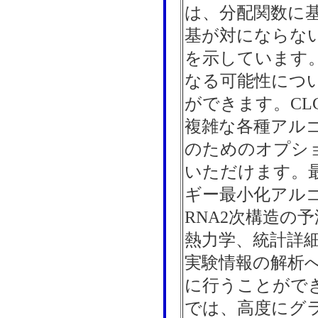
は、分配関数に
基が対にならな
を示しています
なる可能性につ
ができます。CLC 
複雑な各種アルゴ
のためのオプシ
いただけます。
ギー最小化アル
RNA2次構造の
熱力学、統計詳
実験情報の解析
に行うことができま
では、高度にグ