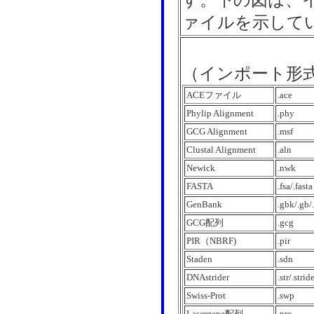
す。下の図は、イ
ァイルを示して
（インポート形
ACEファイル
.ace
Phylip Alignment
.phy
GCG Alignment
.msf
Clustal Alignment
.aln
Newick
.nwk
FASTA
.fsa/.fasta
GenBank
.gbk/.gb/
GCG配列
.gcg
PIR（NBRF)
.pir
Staden
.sdn
DNAstrider
.str/.strid
Swiss-Prot
.swp
Lasergene配列
.pro