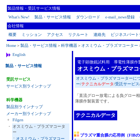
製品情報・受託サービス情報
What's New!
製品・サービス情報
ダウンロード
e-mail_news登録
会社情報
概要
ミッション
アクセス
リクルート
連絡先
ビジネスパート
Home
＞
製品・サービス情報
＞
科学機器
＞
オスミウム・プラズマコーター
English
電子顕微鏡試料用 導電性薄膜作
製品・サービス情報
オスミウム・プラズマコー
オスミウム・プラズマコーターに
受託サービス
ー
/
テクニカルデータ
/
受託サービス
サービス別ラインナップ
「直流グロー放電による負グロー相
科学機器
薄膜作製装置です。
製品別ラインナップ
メーカー別ラインナップ
テクニカルデータ
+
Filgen
・
オスミウム・プラズマコータ
ー
プラズマ重合膜の応用例（FIB
-
オスミウム・プラズマコー