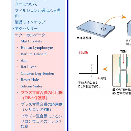
ターについて
-
フィルジェンが選ばれる理
由
-
製品ラインナップ
-
アクセサリー
-
テクニカルデータ
・
MgO crystals
・
Human Lymphocyte
・
Barium Titanate
・
Ant
・
Rat Liver
・
Chicken Leg Tendon
・
Resist Hole
・
Silicon Wafer
・
プラズマ重合膜の応用例
（FIBの保護膜）
・
プラズマ重合膜の応用例
（シリコンのFIB）
・
プラズマ重合膜によるシ
リコンウェアのトレンチ
観察