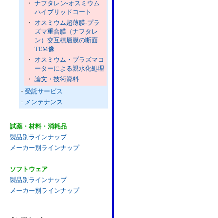
・
ナフタレン-オスミウム
ハイブリッドコート
・
オスミウム超薄膜-プラ
ズマ重合膜（ナフタレ
ン）交互積層膜の断面
TEM像
・
オスミウム・プラズマコ
ーターによる親水化処理
・
論文・技術資料
-
受託サービス
-
メンテナンス
試薬・材料・消耗品
製品別ラインナップ
メーカー別ラインナップ
ソフトウェア
製品別ラインナップ
メーカー別ラインナップ