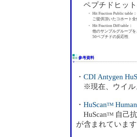
ペプチドヒット
・
Hit Fraction Public table：
ご提供頂いたコホート全
・
Hit Fraction Diff table：
他のサンプルグループを
50ペプチドの反応性
参考資料
・
CDI Antyge
※現在、ウイルス用 
・
HuScan
Human
TM
HuScan
自己抗
TM
が含まれています