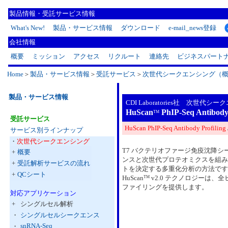
製品情報・受託サービス情報
What's New!
製品・サービス情報
ダウンロード
e-mail_news登録
会社情報
概要
ミッション
アクセス
リクルート
連絡先
ビジネスパート
Home
＞
製品・サービス情報
＞
受託サービス
＞
次世代シークエンシング（
製品・サービス情報
CDI Laboratories社 次世代シー
HuScan
PhIP-Seq Antib
TM
受託サービス
HuScan PhIP-Seq Antibody Profiling
サービス別ラインナップ
・
次世代シークエンシング
T7 バクテリオファージ免疫沈降シーク
+
概要
ンスと次世代プロテオミクスを組み
+
受託解析サービスの流れ
トを決定する多重化分析の方法です
+
QCシート
HuScan
v2.0 テクノロジーは
TM
ファイリングを提供します。
対応アプリケーション
+
シングルセル解析
・
シングルセルシークエンス
snRNA-Seq
・