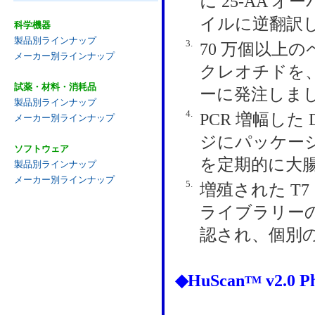
に 25-AA 
イルに逆翻訳
科学機器
製品別ラインナップ
3.
70 万個以上
メーカー別ラインナップ
クレオチドを、
試薬・材料・消耗品
ーに発注しま
製品別ラインナップ
4.
PCR 増幅した
メーカー別ラインナップ
ジにパッケージ
ソフトウェア
を定期的に大
製品別ラインナップ
メーカー別ラインナップ
5.
増殖された T
ライブラリーの
認され、個別
◆HuScan
v2.0
TM