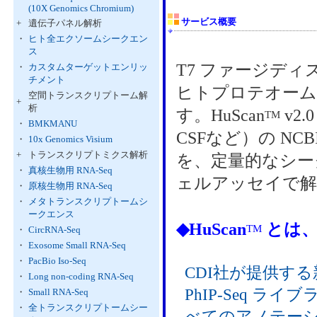
(10X Genomics Chromium)
サービス概要
+
遺伝子パネル解析
・
ヒト全エクソームシークエン
ス
T7 ファージデ
・
カスタムターゲットエンリッ
チメント
ヒトプロテオーム
空間トランスクリプトーム解
+
析
す。HuScan
v2
TM
・
BMKMANU
CSFなど）の N
・
10x Genomics Visium
+
トランスクリプトミクス解析
を、定量的なシー
・
真核生物用 RNA-Seq
ェルアッセイで解
・
原核生物用 RNA-Seq
・
メタトランスクリプトームシ
ークエンス
◆HuScan
とは
TM
・
CircRNA-Seq
・
Exosome Small RNA-Seq
・
PacBio Iso-Seq
CDI社が提供する
・
Long non-coding RNA-Seq
PhIP-Seq 
・
Small RNA-Seq
・
全トランスクリプトームシー
べてのアノテー