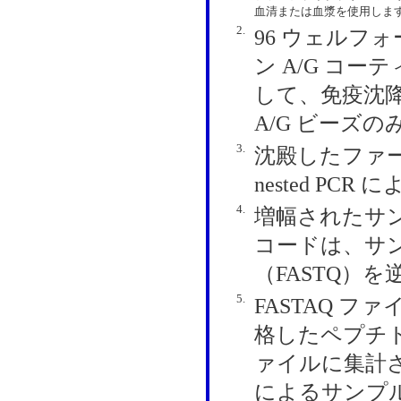
血清または血漿を使用しま
2.
96 ウェルフ
ン A/G コ
して、免疫沈
A/G ビーズ
3.
沈殿したファージから
nested P
4.
増幅されたサ
コードは、サ
（FASTQ）
5.
FASTAQ 
格したペプチド
ァイルに集計さ
によるサンプル