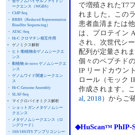
・
全ゲノムバイサルファイトシ
で増殖されたT7
ークエンス（WGBS）
れました。この
・
ChIP-Seq
・
RRBS（Reduced Representation
患者血清または
Bisulfite Sequencing）
は、プロテイン A
・
ATAC-Seq
・
Hi-C クロマチン相互作用
され、次世代シ
+
ゲノミクス解析
配列が定量され
・
ヒト/動植物全ゲノムシークエ
ンス
個々のペプチド
・
動植物 de novo ゲノムシークエ
IP リードカウ
ンス
・
ゲノムワイド関連シークエン
ロール（モック 
ス
作成されます。
・
Hi-C Genome Assembly
・
SLAF-Seq
al, 2018）
からご
+
マイクロバイオミクス解析
・
ショットガンメタゲノムシー
クエンス
・
メタゲノムシークエンス（ロ
ングリード）
◆
HuScan
PhIP
TM
・
16S/18S/ITS アンプリコンシー