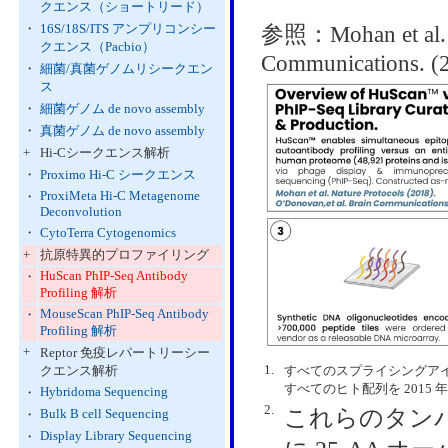
クエンス（ショートリード）
・
16S/18S/ITS アンプリコンシー
参照：Mohan et al. Na
クエンス（Pacbio）
Communications. (
・
細菌/真菌ゲノムリシークエン
ス
・
細菌ゲノム de novo assembly
・
真菌ゲノム de novo assembly
+
Hi-Cシークエンス解析
・
Proximo Hi-C シークエンス
ProxiMeta Hi-C Metagenome
・
Deconvolution
・
CytoTerra Cytogenomics
+
抗原特異的プロファイリング
HuScan PhIP-Seq Antibody
・
Profiling 解析
MouseScan PhIP-Seq Antibody
・
Profiling 解析
+
Reptor 免疫レパートリーシー
1.
クエンス解析
すべてのスプライシングアイ
すべてのヒト配列を 2015
Hybridoma Sequencing
・
2.
これらのタンパク
Bulk B cell Sequencing
・
Display Library Sequencing
・