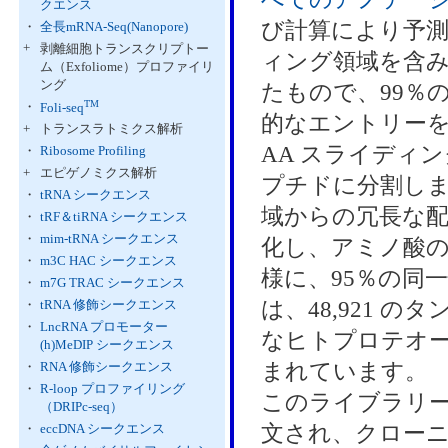
クエンス
び計算により予
・
全長mRNA-Seq(Nanopore)
+
剥離細胞トランスクリプトー
ィング領域を含み
ム（Exfoliome）プロファイリ
ング
たもので、99％
TM
・
Foli-seq
的なエントリーを
+
トランスラトミクス解析
AA スライディ
・
Ribosome Profiling
+
エピゲノミクス解析
プチドに分割し
・
tRNA シークエンス
域からの冗長な配
・
tRF＆tiRNA シークエンス
・
mim-tRNA シークエンス
化し、アミノ酸の
・
m3C HAC シークエンス
様に、95％の同
・
m7G TRAC シークエンス
は、48,921
・
tRNA 修飾シークエンス
・
LncRNA プロモーター
なヒトプロテオーム
(h)MeDIP シークエンス
まれています。
・
RNA 修飾シークエンス
・
R-loop プロファイリング
このライブラリ
（DRIPc-seq）
文され、クローニ
・
eccDNA シークエンス